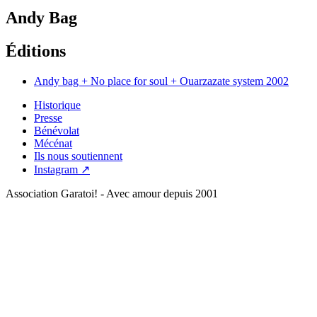
Andy Bag
Éditions
Andy bag + No place for soul + Ouarzazate system
2002
Historique
Presse
Bénévolat
Mécénat
Ils nous soutiennent
Instagram ↗
Association Garatoi! - Avec amour depuis 2001