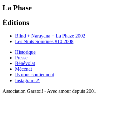
La Phase
Éditions
Blind + Narayana + La Phaze
2002
Les Nuits Soniques #10
2008
Historique
Presse
Bénévolat
Mécénat
Ils nous soutiennent
Instagram ↗
Association Garatoi! - Avec amour depuis 2001