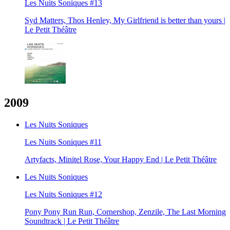
Les Nuits Soniques #13
Syd Matters, Thos Henley, My Girlfriend is better than yours |
Le Petit Théâtre
2009
Les Nuits Soniques
Les Nuits Soniques #11
Artyfacts, Minitel Rose, Your Happy End | Le Petit Théâtre
Les Nuits Soniques
Les Nuits Soniques #12
Pony Pony Run Run, Cornershop, Zenzile, The Last Morning
Soundtrack | Le Petit Théâtre