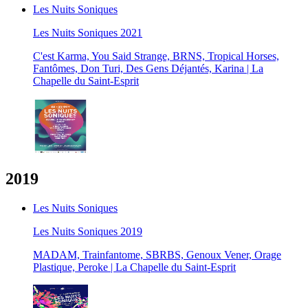
Les Nuits Soniques
Les Nuits Soniques 2021
C'est Karma, You Said Strange, BRNS, Tropical Horses,
Fantômes, Don Turi, Des Gens Déjantés, Karina | La
Chapelle du Saint-Esprit
2019
Les Nuits Soniques
Les Nuits Soniques 2019
MADAM, Trainfantome, SBRBS, Genoux Vener, Orage
Plastique, Peroke | La Chapelle du Saint-Esprit