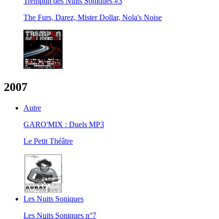
Tremplin des Nuits Soniques #3
The Furs, Darez, Mister Dollar, Nola's Noise
2007
Autre
GARO'MIX : Duels MP3
Le Petit Théâtre
Les Nuits Soniques
Les Nuits Soniques n°7