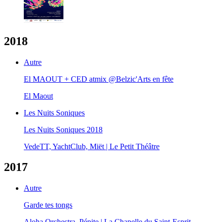
2018
Autre
El MAOUT + CED atmix @Belzic'Arts en fête
El Maout
Les Nuits Soniques
Les Nuits Soniques 2018
VedeTT, YachtClub, Miët | Le Petit Théâtre
2017
Autre
Garde tes tongs
Aloha Orchestra, Pépite | La Chapelle du Saint-Esprit