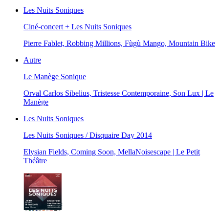
Les Nuits Soniques
Ciné-concert + Les Nuits Soniques
Pierre Fablet, Robbing Millions, Fùgù Mango, Mountain Bike
Autre
Le Manège Sonique
Orval Carlos Sibelius, Tristesse Contemporaine, Son Lux | Le
Manège
Les Nuits Soniques
Les Nuits Soniques / Disquaire Day 2014
Elysian Fields, Coming Soon, MellaNoisescape | Le Petit
Théâtre