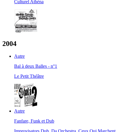
Culturel Athéna
2004
Autre
Bal à deux Balles - n°1
Le Petit Théâtre
Autre
Fanfare, Funk et Dub
Improvisators Dub, Da Orchestra, Ceux Qui Marchent